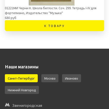
01221МИ Черни К. Школа беглости. Соч. 299. Тетрадь I-IV для
фортепиано, Издательство "Музыка"
680 руб
К ТОВАРУ
Наши магазины
Санкт-Петербург
Москва
Иваново
Нижний Новгород
Звенигородская