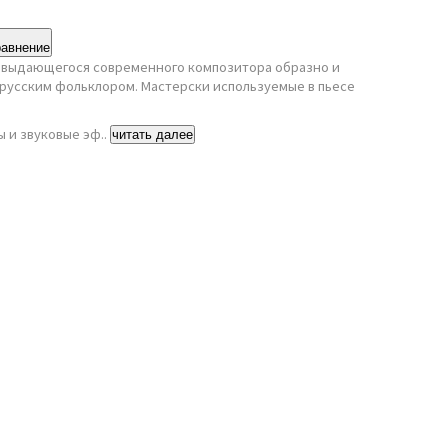
равнение
 выдающегося современного композитора образно и
 русским фольклором. Мастерски используемые в пьесе
 и звуковые эф..
читать далее