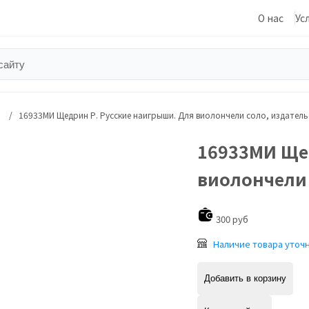
О нас
Ус
16933МИ Щедрин Р. Русские наигрыши. Для виолончели соло, издатель
16933МИ Ще
виолончели 
300 руб
Наличие товара уточ
Добавить в корзину