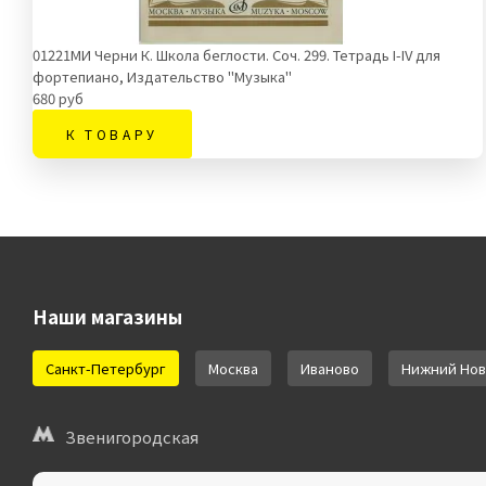
01221МИ Черни К. Школа беглости. Соч. 299. Тетрадь I-IV для
фортепиано, Издательство "Музыка"
680 руб
К ТОВАРУ
Наши магазины
Санкт-Петербург
Москва
Иваново
Нижний Нов
Звенигородская