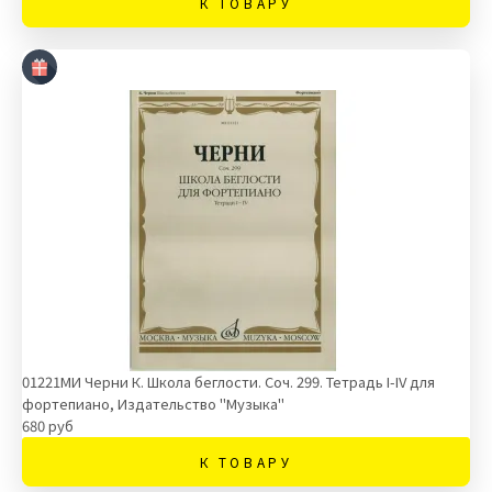
К ТОВАРУ
01221МИ Черни К. Школа беглости. Соч. 299. Тетрадь I-IV для
фортепиано, Издательство "Музыка"
680 руб
К ТОВАРУ