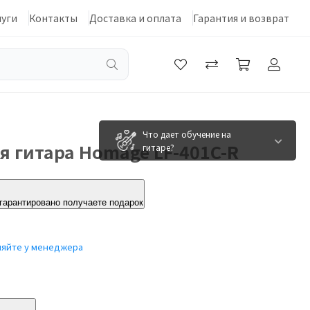
луги
Контакты
Доставка и оплата
Гарантия и возврат
Что дает обучение на
я гитара Homage LF-401C-R
гитаре?
 гарантировано получаете подарок
няйте у менеджера