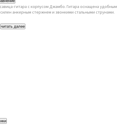
равнение
асавица-гитара с корпусом Джамбо. Гитара оснащена удобным
усилен анкерным стержнем и звонкими стальными струнами.
.
читать далее
тики