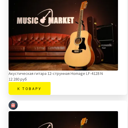
Акустическая гитара 12-струнная Homage LF-4128 N
12 280 руб
К ТОВАРУ