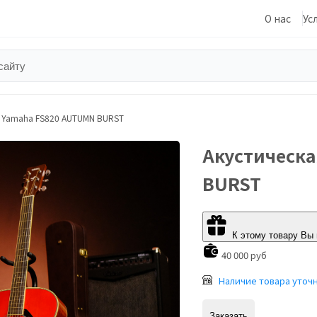
О нас
Ус
а Yamaha FS820 AUTUMN BURST
Акустическа
BURST
К этому товару Вы
40 000 руб
Наличие товара уточ
Заказать