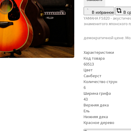
В избранное
В с
YAMAHA FS820 - акустиче
знаменитого японского 
демократичной цене. Мо
Характеристики
Код товара
60513
Цвет
Санберст
Количество струн
6
Ширина грифа
43
Верхняя дека
Ель
Нижняя дека
Красное дерево