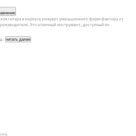
равнение
ская гитара в корпусе концерт уменьшенного форм-фактора от
производителя. Это отличный инструмент, доступный по
д..
читать далее