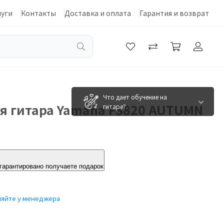
луги
Контакты
Доставка и оплата
Гарантия и возврат
Что дает обучение на
я гитара Yamaha FS820 AUTUMN
гитаре?
 гарантировано получаете подарок
няйте у менеджера