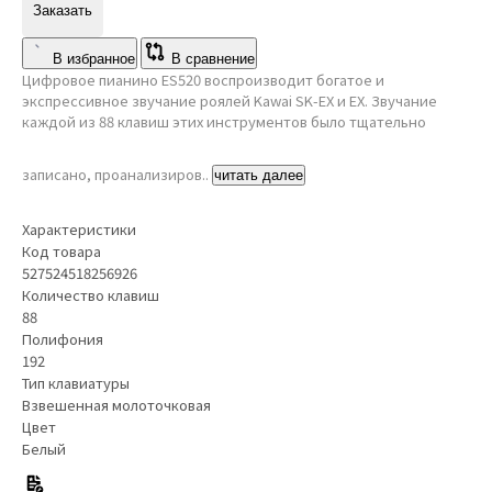
Заказать
В избранное
В сравнение
Цифровое пианино ES520 воспроизводит богатое и
экспрессивное звучание роялей Kawai SK-EX и EX. Звучание
каждой из 88 клавиш этих инструментов было тщательно
записано, проанализиров..
читать далее
Характеристики
Код товара
527524518256926
Количество клавиш
88
Полифония
192
Тип клавиатуры
Взвешенная молоточковая
Цвет
Белый