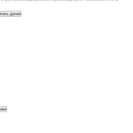
итать далее
тики