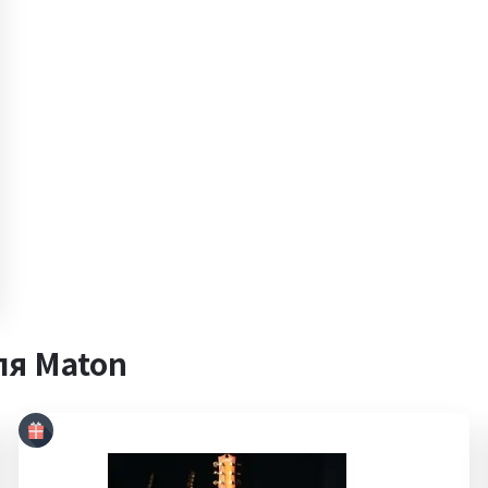
ля Maton