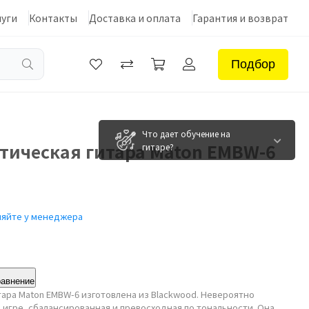
луги
Контакты
Доставка и оплата
Гарантия и возврат
Подбор
Что дает обучение на
тическая гитара Maton EMBW-6
гитаре?
няйте у менеджера
равнение
ара Maton EMBW-6 изготовлена из Blackwood. Невероятно
в игре, сбалансированная и превосходная по тональности. Она