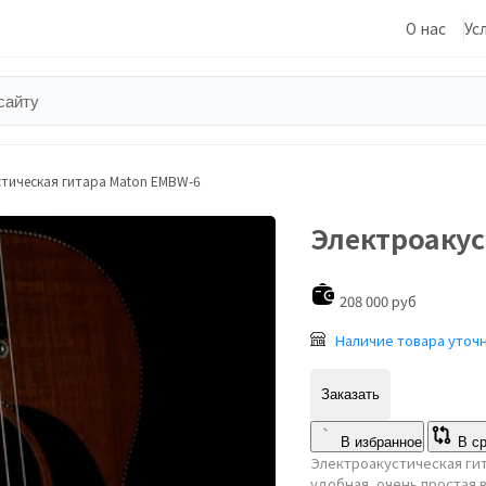
О нас
Ус
тическая гитара Maton EMBW-6
Электроакус
208 000 руб
Наличие товара уточ
Заказать
В избранное
В с
Электроакустическая гит
удобная, очень простая 