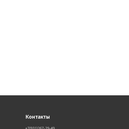
Контакты
+7(931)267-29-49