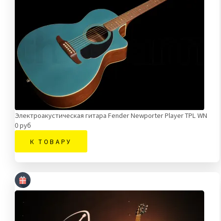
Электроакустическая гитара Fender Newporter Player TPL WN
0 руб
К ТОВАРУ