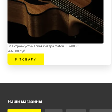
Электроакустическая гитара Maton EBW808C
266 000 руб
К ТОВАРУ
Наши магазины