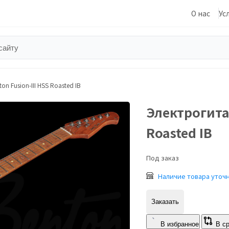
О нас
Ус
n Fusion-III HSS Roasted IB
Электрогитар
Roasted IB
Под заказ
Наличие товара уточ
Заказать
В избранное
В с