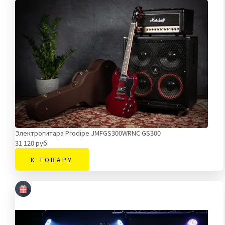
Электрогитара Prodipe JMFGS300WRNC GS300
31 120 руб
К ТОВАРУ