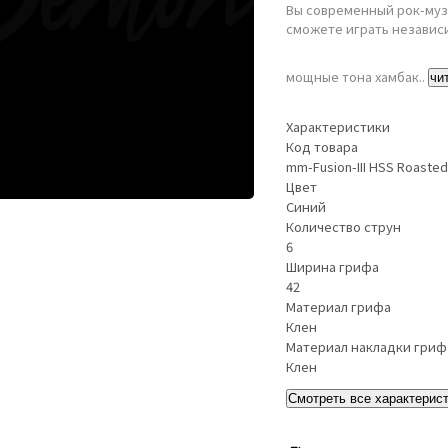
Вы современный рок-муз
сможете играть независи
мощные тона хамбак..
чи
Характеристики
Код товара
mm-Fusion-III HSS Roasted
Цвет
Синий
Количество струн
6
Ширина грифа
42
Материал грифа
Клен
Материал накладки гриф
Клен
Смотреть все характерис