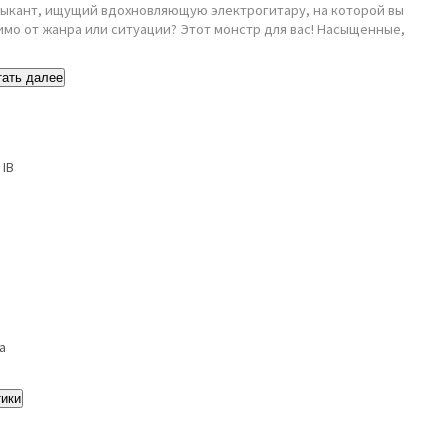
ыкант, ищущий вдохновляющую электрогитару, на которой вы
мо от жанра или ситуации? Этот монстр для вас! Насыщенные,
тать далее
 IB
а
тики