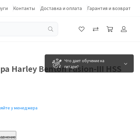
луги
Контакты
Доставка и оплата
Гарантия и возврат
Что дает обучение на
а Harley Benton Fusion-III HSS
гитаре?
няйте у менеджера
равнение