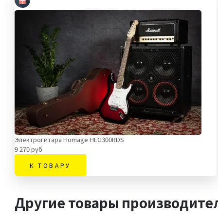
Электрогитара Homage HEG300RDS
9 270 руб
К ТОВАРУ
Другие товары производител