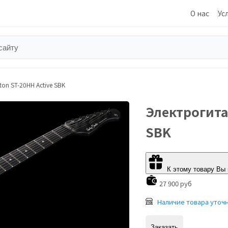
О нас
Ус
on ST-20HH Active SBK
Электрогита
SBK
К этому товару Вы
27 900 руб
Наличие товара уточ
Заказать