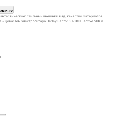
равнение
 фантастическое: стильный внешний вид, качество материалов,
е – цена! Тем электрогитара Harley Benton ST-20HH Active SBK и
H