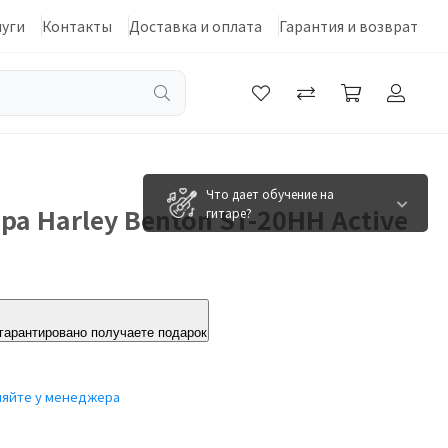
луги
Контакты
Доставка и оплата
Гарантия и возврат
Что дает обучение на
ра Harley Benton ST-20HH Active
гитаре?
 гарантировано получаете подарок
няйте у менеджера