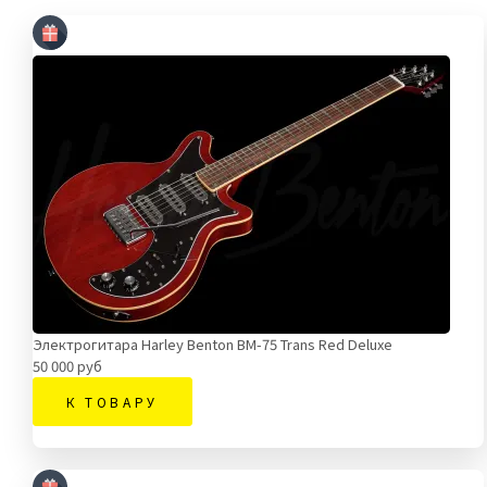
Электрогитара Harley Benton BM-75 Trans Red Deluxe
50 000 руб
К ТОВАРУ