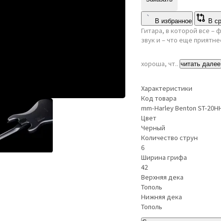
В избранное
В с
Гитара, в которой все –
звук и – что еще приятне
хороша, чт..
читать далее
Характеристики
Код товара
mm-Harley Benton ST-20H
Цвет
Черный
Количество струн
6
Ширина грифа
42
Верхняя дека
Тополь
Нижняя дека
Тополь