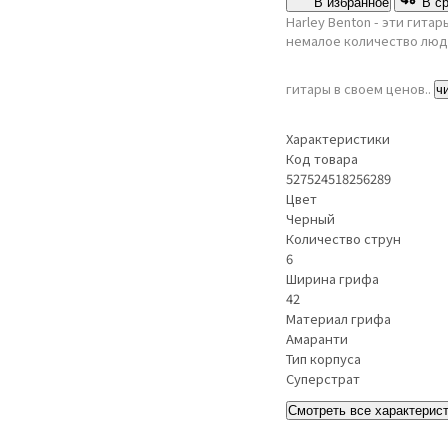
В избранное
В с
Harley Benton - эти гита
немалое количество люде
гитары в своем ценов..
ч
Характеристики
Код товара
527524518256289
Цвет
Черный
Количество струн
6
Ширина грифа
42
Материал грифа
Амаранти
Тип корпуса
Суперстрат
Смотреть все характерис