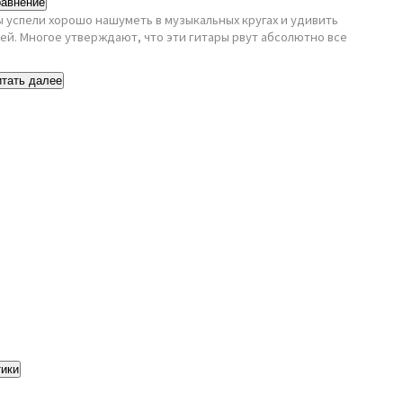
равнение
ры успели хорошо нашуметь в музыкальных кругах и удивить
й. Многое утверждают, что эти гитары рвут абсолютно все
итать далее
тики