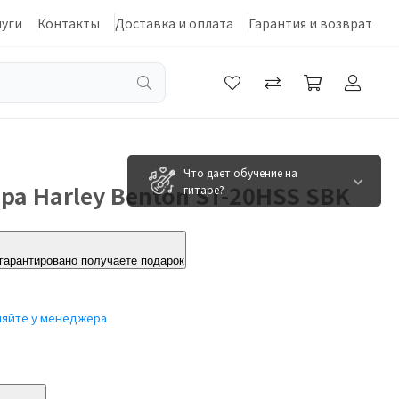
луги
Контакты
Доставка и оплата
Гарантия и возврат
Что дает обучение на
ра Harley Benton ST-20HSS SBK
гитаре?
 гарантировано получаете подарок
няйте у менеджера