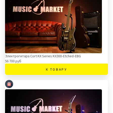
Электрогитара Cort KX Series KX300-Etched-EBG
56 700 руб
К ТОВАРУ