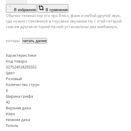
В избранное
В сравнение
Обычно телекастер это про блюз, фанк и любой другой звук,
где нужно стеклянное и гнусавое звучание Но с этой гитарой
совсем другая история! На ней установлены два хамбакера,
которы..
читать далее
Характеристики
Код товара
527524518255552
Цвет
Розовый
Количество струн
6
Ширина грифа
42
Верхняя дека
Клен
Нижняя дека
Тополь