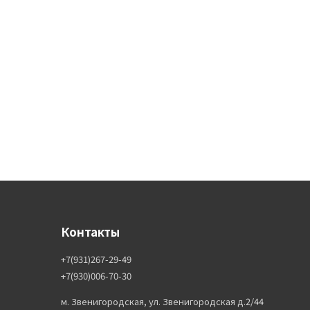
Контакты
+7(931)267-29-49
+7(930)006-70-30
м. Звенигородская, ул. Звенигородская д.2/44