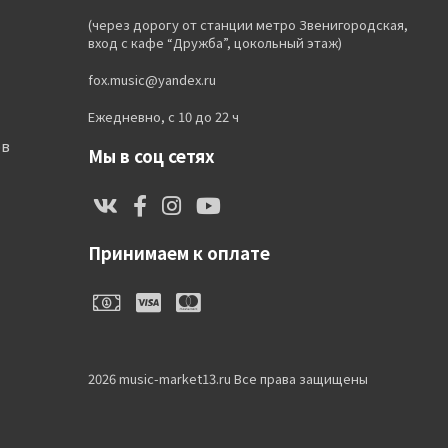
(через дорогу от станции метро Звенигородская,
вход с кафе “Дружба”, цокольный этаж)
fox.music@yandex.ru
Ежедневно, с 10 до 22 ч
ов
Мы в соц сетях
Принимаем к оплате
2026 music-market13.ru Все права защищены