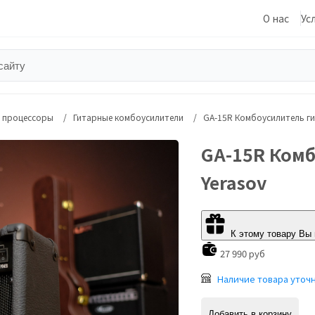
О нас
Ус
, процессоры
Гитарные комбоусилители
GA-15R Комбоусилитель ги
GA-15R Комб
Yerasov
К этому товару Вы
27 990 руб
Наличие товара уточ
Добавить в корзину