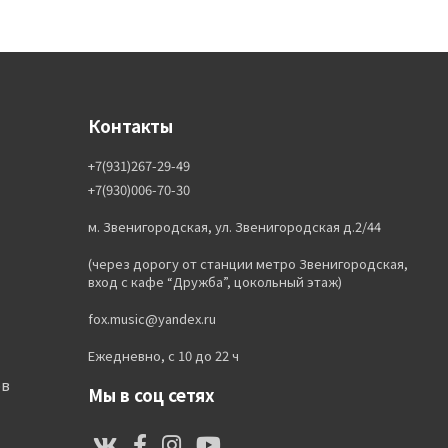
Контакты
+7(931)267-29-49
+7(930)006-70-30
м. Звенигородская, ул. Звенигородская д.2/44
(через дорогу от станции метро Звенигородская,
вход с кафе “Дружба”, цокольный этаж)
fox.music@yandex.ru
Ежедневно, с 10 до 22 ч
ов
Мы в соц сетях