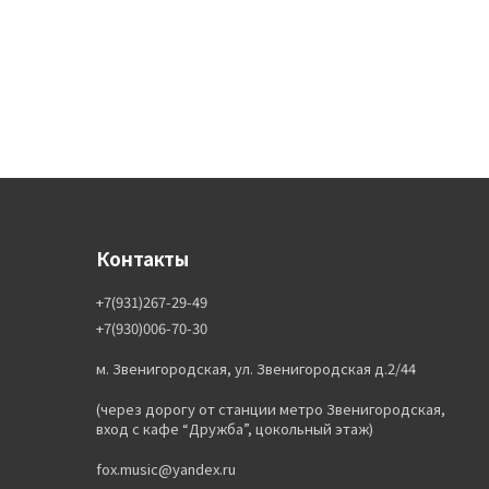
Контакты
+7(931)267-29-49
+7(930)006-70-30
м. Звенигородская, ул. Звенигородская д.2/44
(через дорогу от станции метро Звенигородская,
вход с кафе “Дружба”, цокольный этаж)
fox.music@yandex.ru