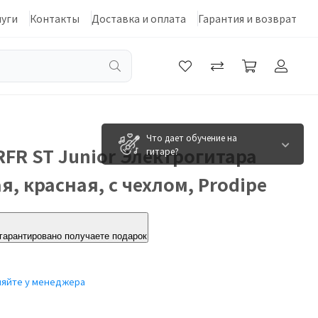
луги
Контакты
Доставка и оплата
Гарантия и возврат
Что дает обучение на
FR ST Junior Электрогитара
гитаре?
, красная, с чехлом, Prodipe
 гарантировано получаете подарок
няйте у менеджера