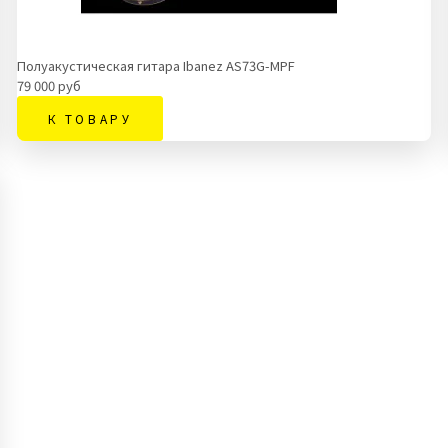
Полуакустическая гитара Ibanez AS73G-MPF
79 000 руб
К ТОВАРУ