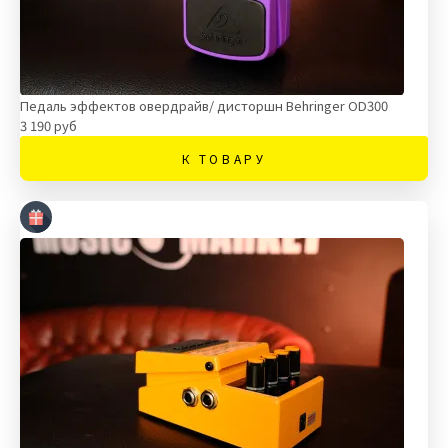
Педаль эффектов овердрайв/ дисторшн Behringer OD300
3 190 руб
К ТОВАРУ