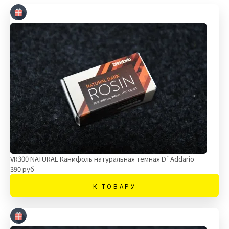
VR300 NATURAL Канифоль натуральная темная D`Addario
390 руб
К ТОВАРУ