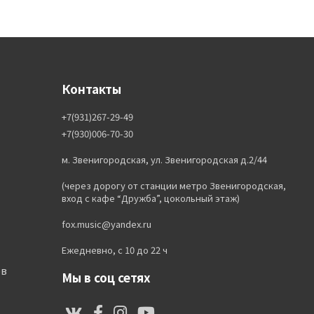
Контакты
+7(931)267-29-49
+7(930)006-70-30
м. Звенигородская, ул. Звенигородская д.2/44
(через дорогу от станции метро Звенигородская,
вход с кафе “Дружба”, цокольный этаж)
fox.music@yandex.ru
Ежедневно, с 10 до 22 ч
ов
Мы в соц сетях