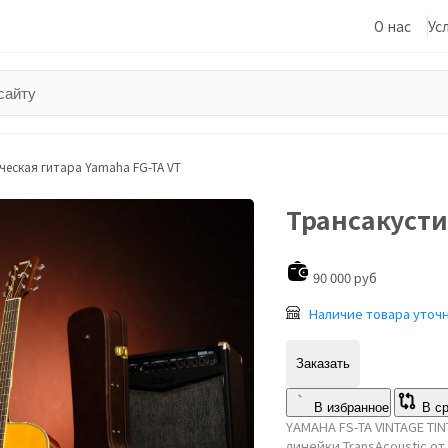
О нас
Ус
ческая гитара Yamaha FG-TA VT
Трансакусти
90 000 руб
Наличие товара уточ
Заказать
В избранное
В с
YAMAHA FS-TA VINTAGE TI
линейки TransAcoustic о