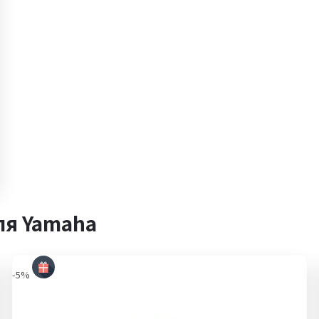
ля Yamaha
-5%