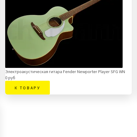
Электроакустическая гитара Fender Newporter Player SFG WN
0 руб
К ТОВАРУ