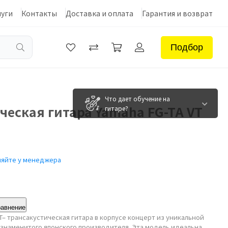
луги
Контакты
Доставка и оплата
Гарантия и возврат
Подбор
Что дает обучение на
ческая гитара Yamaha FG-TA VT
гитаре?
няйте у менеджера
равнение
NT– трансакустическая гитара в корпусе концерт из уникальной
т знаменитого японского производителя. Эта модель идеальна