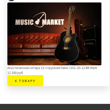
Акустическая гитара 12-струнная Fabio CDG-20-12 BK Matt
12 200 руб
К ТОВАРУ