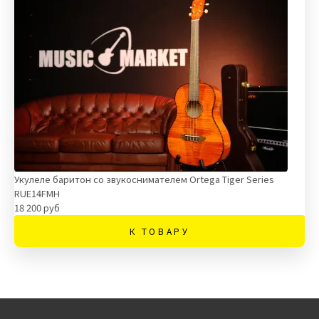
Укулеле баритон со звукоснимателем Ortega Tiger Series
RUE14FMH
18 200 руб
К ТОВАРУ