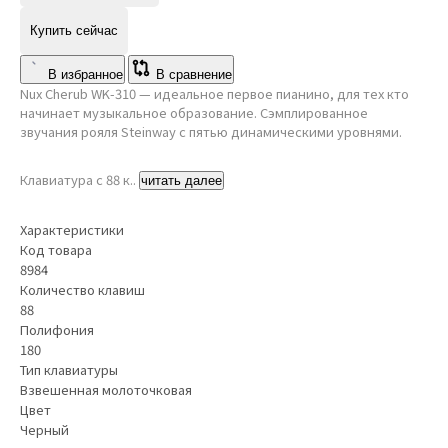
Купить сейчас
В избранное
В сравнение
Nux Cherub WK-310 — идеальное первое пианино, для тех кто
начинает музыкальное образование. Сэмплированное
звучания рояля Steinway с пятью динамическими уровнями.
Клавиатура с 88 к..
читать далее
Характеристики
Код товара
8984
Количество клавиш
88
Полифония
180
Тип клавиатуры
Взвешенная молоточковая
Цвет
Черный