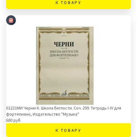
К ТОВАРУ
01221МИ Черни К. Школа беглости. Соч. 299. Тетрадь I-IV для
фортепиано, Издательство "Музыка"
680 руб
К ТОВАРУ