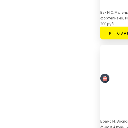
Бах И.С. Мален
фортепиано, И
200 руб
К ТОВА
Брамс И. Восп
ф-но в 4 руки,