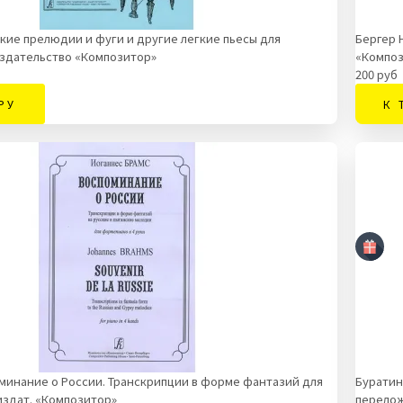
ькие прелюдии и фуги и другие легкие пьесы для
Бергер Н
здательство «Композитор»
«Композ
200 руб
РУ
К 
оминание о России. Транскрипции в форме фантазий для
Буратин
 издат. «Композитор»
перелож