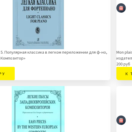
ып. 5. Популярная классика в легком переложении для ф-но,
Mon plai
«Композитор»
издател
200 руб
РУ
К 