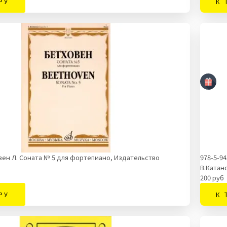
РУ
К 
вен Л. Соната № 5 для фортепиано, Издательство
978-5-9
В.Катан
200 руб
РУ
К 