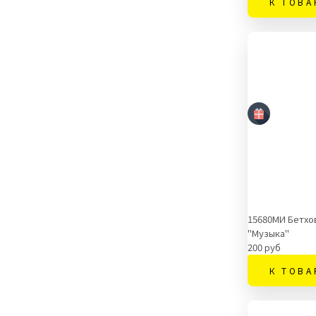
К ТОВА
15680МИ Бетхо
"Музыка"
200 руб
К ТОВА