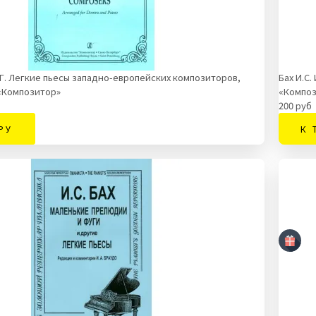
. Легкие пьесы западно-европейских композиторов,
Бах И.С.
«Композитор»
«Композ
200 руб
РУ
К 