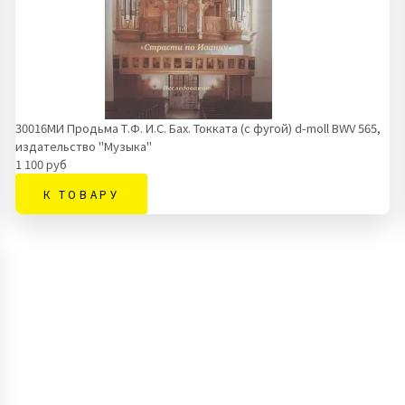
30016МИ Продьма Т.Ф. И.С. Бах. Токката (с фугой) d-moll BWV 565,
издательство "Музыка"
1 100 руб
К ТОВАРУ