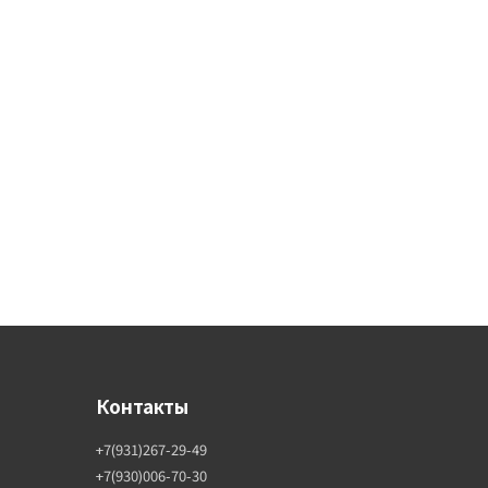
Контакты
+7(931)267-29-49
+7(930)006-70-30