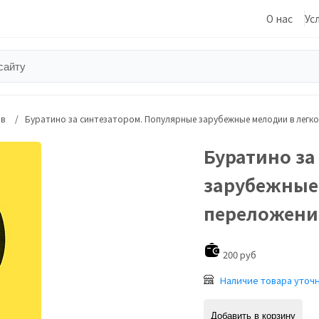
О нас
Ус
ов
Буратино за синтезатором. Популярные зарубежные мелодии в легко
Буратино за
зарубежные
переложении
200 руб
Наличие товара уточ
Добавить в корзину