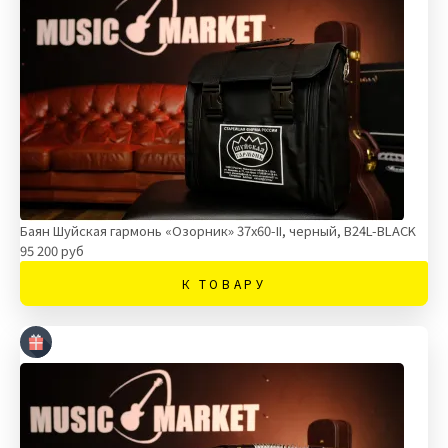
Баян Шуйская гармонь «Озорник» 37х60-II, черный, В24L-BLACK
95 200 руб
К ТОВАРУ