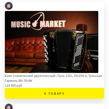
Баян ученический двухголосный «Тула-210», 55х100-II, Тульская
Гармонь BN-39-BK
124 800 руб
К ТОВАРУ