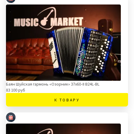
Баян Шуйская гармонь «Озорник» 37х60-II В24L-BL
83 100 руб
К ТОВАРУ