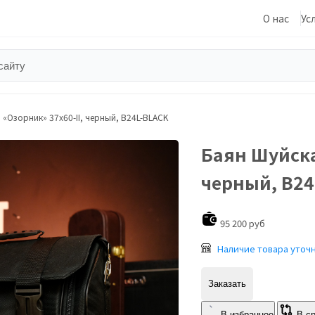
О нас
Ус
«Озорник» 37х60-II, черный, В24L-BLACK
Баян Шуйска
черный, В24
95 200 руб
Наличие товара уточ
Заказать
В избранное
В с