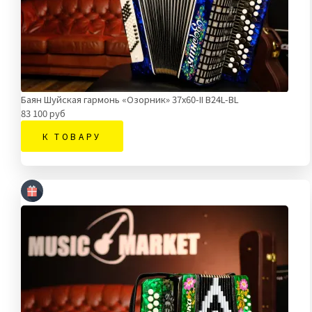
Баян Шуйская гармонь «Озорник» 37х60-II В24L-BL
83 100 руб
К ТОВАРУ