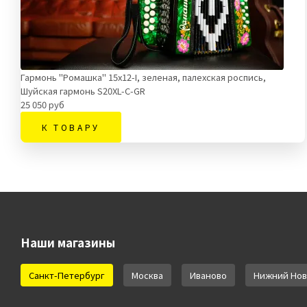
Гармонь "Ромашка" 15х12-I, зеленая, палехская роспись,
Шуйская гармонь S20XL-C-GR
25 050 руб
К ТОВАРУ
Наши магазины
Санкт-Петербург
Москва
Иваново
Нижний Нов