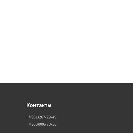
Контакты
+7(931)267-29-49
+7(930)006-70-30