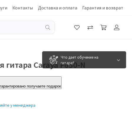
луги
Контакты
Доставка и оплата
Гарантия и возврат
Что дает обучение на
я гитара Caraya F650-N
гитаре?
 гарантировано получаете подарок
няйте у менеджера