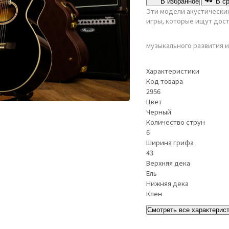
В избранное
В с
Эти модели акустически
игры, которые ищут дос
музыкального развития и
Характеристики
Код товара
2956
Цвет
Черный
Количество струн
6
Ширина грифа
43
Верхняя дека
Ель
Нижняя дека
Клен
Смотреть все характерис