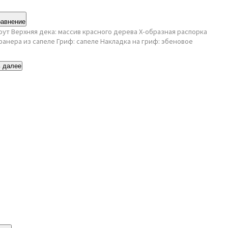
равнение
оут Верхняя дека: массив красного дерева X-образная распорка
фанера из сапеле Гриф: сапеле Накладка на гриф: эбеновое
ь далее