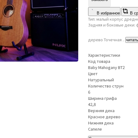
В избранное
В с
Тип: малый корпус дредн
Задняя и боковые деки: 
дерево Точечная ..
читат
Характеристики
Код товара
Baby Mahogany BT2
Цвет
Натуральный
Количество струн
6
Ширина грифа
42,8
Верхняя дека
Красное дерево
Нижняя дека
Сапеле