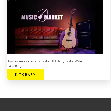
Акустическая гитара Taylor BT1 Baby Taylor Walnut
54 000 руб
К ТОВАРУ