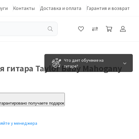
луги
Контакты
Доставка и оплата
Гарантия и возврат
Что дает обучение на
я гитара Taylor Baby Mahogany
гитаре?
 гарантировано получаете подарок
няйте у менеджера