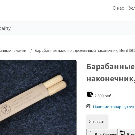
О нас
Ус
анные палочки
Барабанные палочки, деревянный наконечник, Meinl SB1
Барабанные
наконечник,
2 300 руб
Наличие товара уточ
Заказать
В избранное
В с