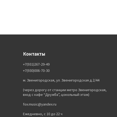
Контакты
+7(931)267-29-49
+7(930)006-70-30
м. Звенигородская, ул. Звенигородская д.2/44
(через дорогу от станции метро Звенигородская,
вход с кафе “Дружба”, цокольный этаж)
fox.music@yandex.ru
Ежедневно, с 10 до 22 ч