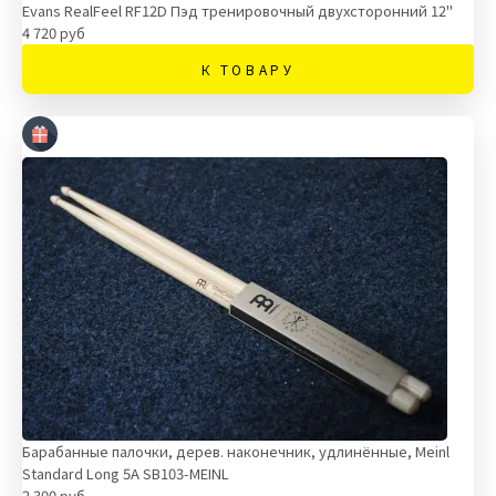
Evans RealFeel RF12D Пэд тренировочный двухсторонний 12"
4 720 руб
К ТОВАРУ
Барабанные палочки, дерев. наконечник, удлинённые, Meinl
Standard Long 5A SB103-MEINL
2 300 руб