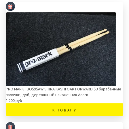
PRO MARK FBO595AW SHIRA KASHI OAK FORWARD 5B барабанные
палочки, дуб, деревянный наконечник Acorn
1 200 руб
К ТОВАРУ