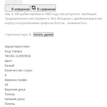
В избранное
В сравнение
G&L S-500 дебютировал в 1982 году как результат эволюции
традиционного инструмента Лео Фендера с двойным вырезом
корпуса и креплением грифа на болтах - знаменитого
стратокастера. И..
читать далее
Характеристики
Код товара
TIES50-111R07R16
Цвет
Белый
Количество струн
6
Ширина грифа
43
Верхняя дека
Тополь
Нижняя дека
Тополь