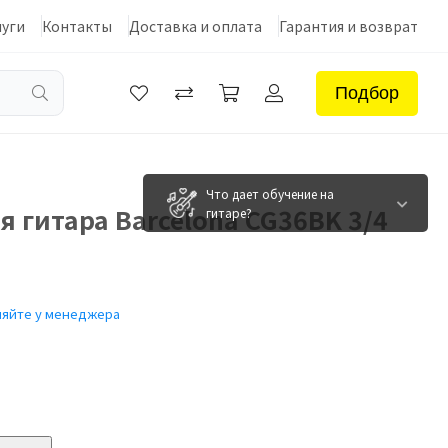
луги
Контакты
Доставка и оплата
Гарантия и возврат
Подбор
Что дает обучение на
я гитара Barcelona CG36BK 3/4
гитаре?
няйте у менеджера