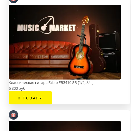
Классическая гитара Fabio FB3410 SB (1/2, 34")
5 300 руб
К ТОВАРУ