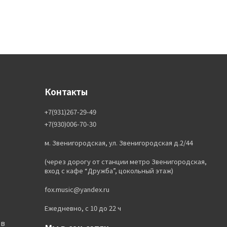
Контакты
+7(931)267-29-49
+7(930)006-70-30
м. Звенигородская, ул. Звенигородская д.2/44
(через дорогу от станции метро Звенигородская,
вход с кафе “Дружба”, цокольный этаж)
fox.music@yandex.ru
Ежедневно, с 10 до 22 ч
ов