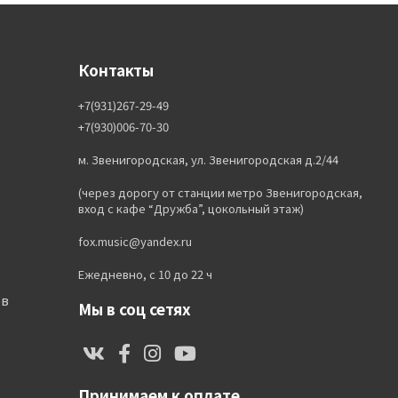
Контакты
+7(931)267-29-49
+7(930)006-70-30
м. Звенигородская, ул. Звенигородская д.2/44
(через дорогу от станции метро Звенигородская,
вход с кафе “Дружба”, цокольный этаж)
fox.music@yandex.ru
Ежедневно, с 10 до 22 ч
ов
Мы в соц сетях
Принимаем к оплате