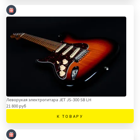
Леворукая электрогитара JET JS-300 SB LH
21 800 руб
К ТОВАРУ