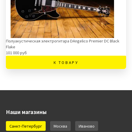
Полуакустическая электрогитара DAngelico Premier DC Black
Flake
101 000 руб
К ТОВАРУ
Наши магазины
Санкт-Петербург
Москва
Иваново