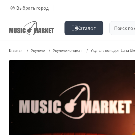
Выбрать город
Каталог
Главная
Укулеле
Укулеле концерт
Укулеле концерт Luna Uk