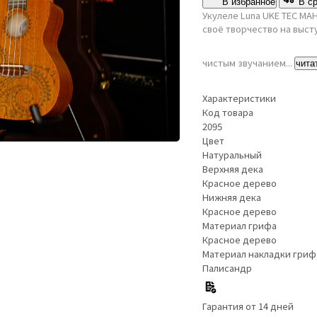
В избранное
В с
Укулеле Luna UKE TEC MA
своё творчество на выс
чистым звучанием...
чита
Характеристики
Код товара
2095
Цвет
Натуральный
Верхняя дека
Красное дерево
Нижняя дека
Красное дерево
Материал грифа
Красное дерево
Материал накладки гриф
Палисандр
Гарантия от 14 дней