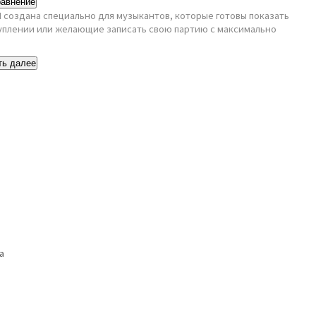
равнение
H создана специально для музыкантов, которые готовы показать
туплении или желающие записать свою партию с максимально
ть далее
а