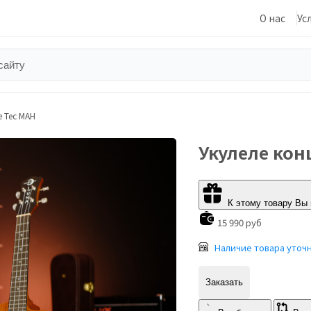
О нас
Ус
e Tec MAH
Укулеле кон
К этому товару Вы
15 990 руб
Наличие товара уточ
Заказать