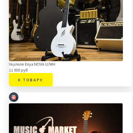
Укулеле Enya NOVA U/WH
11 900 руб
К ТОВАРУ