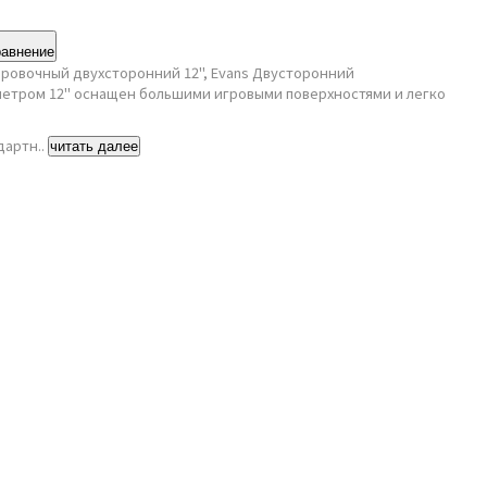
равнение
ировочный двухсторонний 12", Evans Двусторонний
етром 12" оснащен большими игровыми поверхностями и легко
дартн..
читать далее