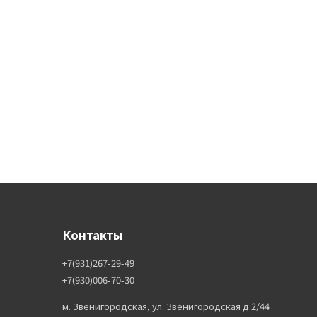
Контакты
+7(931)267-29-49
+7(930)006-70-30
м. Звенигородская, ул. Звенигородская д.2/44