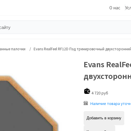
О нас
Ус
анные палочки
Evans RealFeel RF12D Пэд тренировочный двухсторонний
Evans RealF
двухсторонн
4 720 руб
Наличие товара уточ
Добавить в корзину