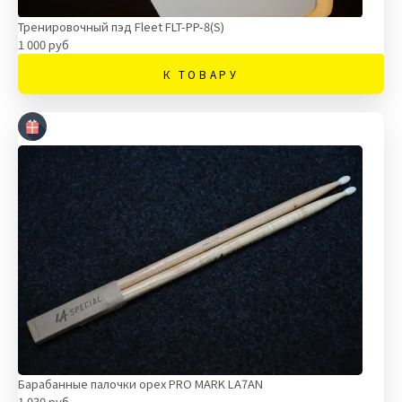
Тренировочный пэд Fleet FLT-PP-8(S)
1 000 руб
К ТОВАРУ
Барабанные палочки орех PRO MARK LA7AN
1 030 руб